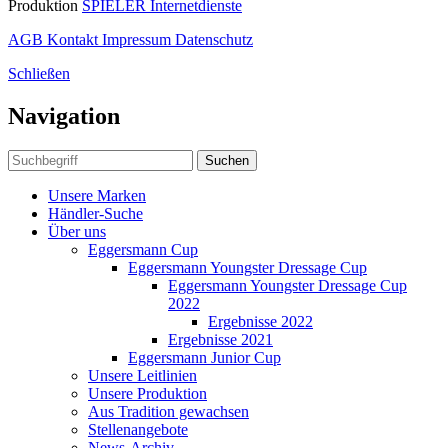
Produktion
SPIELER Internetdienste
AGB
Kontakt
Impressum
Datenschutz
Schließen
Navigation
Suchen
Unsere Marken
Händler-Suche
Über uns
Eggersmann Cup
Eggersmann Youngster Dressage Cup
Eggersmann Youngster Dressage Cup
2022
Ergebnisse 2022
Ergebnisse 2021
Eggersmann Junior Cup
Unsere Leitlinien
Unsere Produktion
Aus Tradition gewachsen
Stellenangebote
News-Archiv